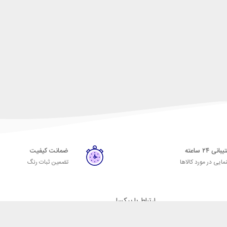
نی ۲۴ ساعته
ضمانت کیفیت
مایی در مورد کالاها
تضمین ثبات رنگ
ارتباط با پیکسل
تلفن : 03132371527