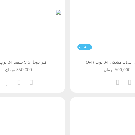
شیت
پ (A4)
فنر دوبل 9.5 سفید 34 لوپ (A4)
500,000
تومان
350,000
تومان