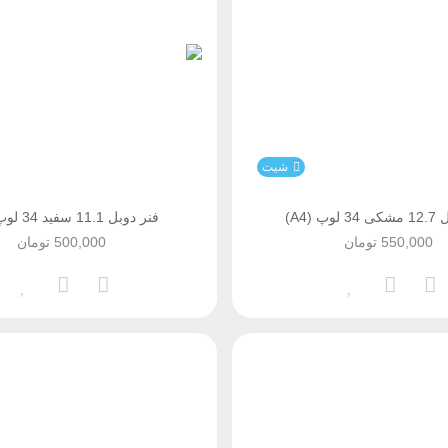
شیت
پ (A4)
فنر دوبل 11.1 سفید 34 لوپ (A4)
550,000
تومان
500,000
تومان