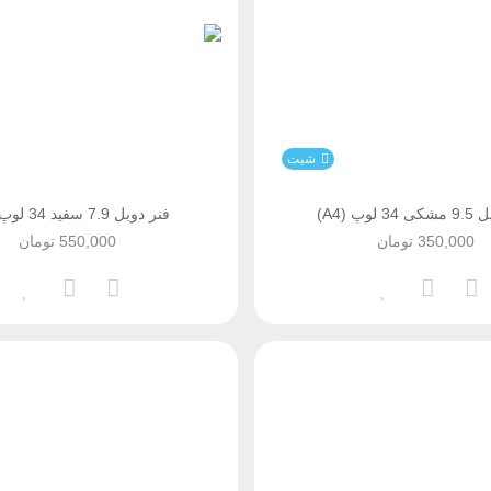
شیت
لوپ (A4)
فنر دوبل 7.9 سفید 34 لوپ (A4)
350,000
تومان
550,000
تومان