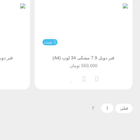
شیت
فنر دوبل 7.9 مشکی 34 لوپ (A4)
فنر دوبل 22.2 طلایی 23 ل
550,000
تومان
۲
۱