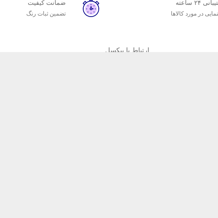
نی ۲۴ ساعته
ضمانت کیفیت
مایی در مورد کالاها
تضمین ثبات رنگ
ارتباط با پیکسل
تلفن : 03132371527
موبایل : 09133004891
موبایل : 09129055239
ان
پیکسل
پیکسل به عنوان یکی از قدیمی‌ترین تولیدکننده‌های فنر با بیش از 15 سال تجربه، با پ
شده تا رضایت مشتریان و همکاران فعال در زمینه تحریر و صحافی را جلب نماید. 
ه سریعتر محصول مورد نظر شما و ارسال آن را آغاز می‌کند! همچنین فنرهای مور