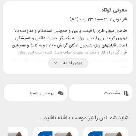
معرفی کوتاه
فنر دوبل 22.2 سفید 23 لوپ (A4)
فنرهای دوبل فلزی با قیمت پایین و همچنین استحکام و مقاومت بالا
بهترین گزینه برای اتصال اوراق به یکدیگر بصورت دائمی و همیشگی
است. قابلیتهای ویژه همچون امکان گردش 360 درجه کاغذ و همچنین
قرار گیری اوراق و دفتر به صورت صاف باعث شده است این روش
اتصال گزینه ای منحصر به فرد برای صحافی تقویم، دفاتر و سایر اوراق
دیدن ادامه...
باشد.
استفاده های
استفاده های
دفتری:
سایر مصارف:
آموزشی:
مشخصات
پرسش و پاسخ
پرزنتشین و ارائه
نقشه ها
کتب درسی
منابع
تقویم رخداد
جزوات کمک
شاید شما این را نیز دوست داشته باشید…
جزوات آموزشی
ورزشی
آموزشی
اطلاعات و آمار
گزارش سفر
دفاتر تمرین
بازاریابی
یادنگار مراکز