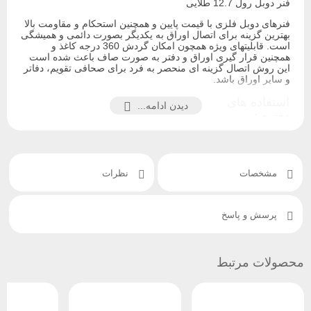
فنر دوبل رول 12.7 طلایی
فنرهای دوبل فلزی با قیمت پایین و همچنین استحکام و مقاومت بالا
بهترین گزینه برای اتصال اوراق به یکدیگر بصورت دائمی و همیشگی
است. قابلیتهای ویژه همچون امکان گردش 360 درجه کاغذ و
همچنین قرار گیری اوراق و دفتر به صورت صاف باعث شده است
این روش اتصال گزینه ای منحصر به فرد برای صحافی تقویم، دفاتر
و سایر اوراق باشد.
استفاده های
دیدن ادامه...
دفتری:
استفاده های
سایر مصارف:
آموزشی:
پرزنتشین و
ارائه
نقشه ها
مشخصات
نظرات
منابع
کتب درسی
تقویم رخداد
جزوات
جزوات کمک
ورزشی
آموزشی
آموزشی
گزارش سفر
اطلاعات و آمار
دفاتر تمرین
یادنگار مراکز
پرسش و پاسخ
بازاریابی
پروژها ها
تفریحی
پروپوزال برای
دفترچه ها
نکات تمرینی
مشتریان
گزارش کار
آلبوم تصاویر
گزارشات
نمونه سوالات
مدارک
محصولات مرتبط
منو کافه و
تقویم های
دفاتر زمانبندی
رستوران
رومیزی
بروشور و
کاتالوگ