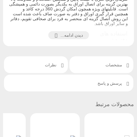
بهترین گزینه برای اتصال اوراق به یکدیگر بصورت دائمی و همیشگی
است. قابلیتهای ویژه همچون امکان گردش 360 درجه کاغذ و
همچنین قرار گیری اوراق و دفتر به صورت صاف باعث شده است
این روش اتصال گزینه ای منحصر به فرد برای صحافی تقویم، دفاتر
و سایر اوراق باشد.
استفاده های
دیدن ادامه...
دفتری:
استفاده های
سایر مصارف:
آموزشی:
پرزنتشین و
ارائه
نقشه ها
مشخصات
نظرات
منابع
کتب درسی
تقویم رخداد
جزوات
جزوات کمک
ورزشی
آموزشی
آموزشی
گزارش سفر
اطلاعات و آمار
دفاتر تمرین
یادنگار مراکز
پرسش و پاسخ
بازاریابی
پروژها ها
تفریحی
پروپوزال برای
دفترچه ها
نکات تمرینی
مشتریان
گزارش کار
آلبوم تصاویر
گزارشات
نمونه سوالات
مدارک
محصولات مرتبط
منو کافه و
تقویم های
دفاتر زمانبندی
رستوران
رومیزی
بروشور و
کاتالوگ
همچنین این فنرها در رنگهای متوع و سایز های متنوع نیز قابل
دسترس هستند البته باید توجه داشت که رنگهای غیر از سفید نقره‌ای