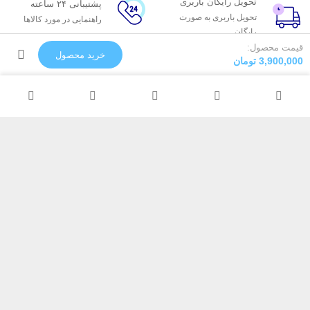
تحویل رایگان باربری
پشتیبانی ۲۴ ساعته
تحویل باربری به صورت
راهنمایی در مورد کالاها
رایگان
ضمانت کیفیت
قیمت محصول:
خرید محصول
3,900,000
تومان
تضمین ثبات رنگ
تولید سفارشی
رنگ و لوپ دلخواه
پیکسل
خدمات مشتریان
درباره پیکسل
پاسخ به پرسش‌های متداول
پیشنهاد همکاری
پشتیبانی آنلاین و 24 ساعته
دفاتر پیکسل
رویه‌های بازگرداندن کالا
تماس با ما
ارسال سریع به سراسر ایران
ارتباط با پیکسل
تلفن : 03132371527
موبایل : 09133004891
موبایل : 09129055239