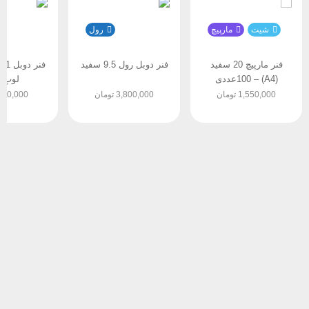
و مشکی بخاطر مخاطب کمتر ممکن است زمان بیشتری جهت
آماده شدن نیاز داشته باشند.
شیت
مارپیچ
رول
فنر مارپیچ 20 سفید
فنر دوبل رول 9.5 سفید
(A4) – 100عددی
لوپ (A4)
1,550,000
تومان
3,800,000
تومان
00,000