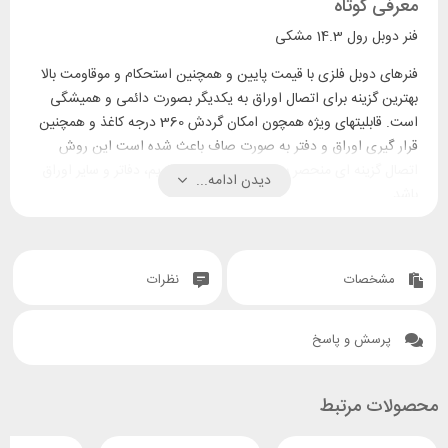
معرفی کوتاه
فنر دوبل رول 14.3 مشکی
فنرهای دوبل فلزی با قیمت پایین و همچنین استحکام و موقاومت بالا
بهترین گزینه برای اتصال اوراق به یکدیگر بصورت دائمی و همیشگی
است. قابلیتهای ویژه همچون امکان گردش 360 درجه کاغذ و همچنین
قرار گیری اوراق و دفتر به صورت صاف باعث شده است این روش
اتصال گزینه ای منحصر به فرد برای صحافی تقویم، دفاتر و سایر اوراق
دیدن ادامه...
باشد.
استفاده های
استفاده های
دفتری:
سایر مصارف:
آموزشی:
مشخصات
نظرات
پرزنتشین و ارائه
نقشه ها
کتب درسی
پرسش و پاسخ
منابع
تقویم رخداد
جزوات کمک
جزوات آموزشی
ورزشی
آموزشی
اطلاعات و آمار
گزارش سفر
محصولات مرتبط
دفاتر تمرین
بازاریابی
یادنگار مراکز
پروژها ها
پروپوزال برای
تفریحی