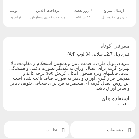
ارسال سریع
7 روز هفته
پرداخت آنلاین
تولید 5 روزه
باربری و ترمینال
۲۴ ساعته
پرداخت فوری سفارش
تولید و ارسال ک
معرفی کوتاه
فنر دوبل 12.7 طلایی 34 لوپ (A4)
فنرهای دوبل فلزی با قیمت پایین و همچنین استحکام و مقاومت بالا
بهترین گزینه برای اتصال اوراق به یکدیگر بصورت دائمی و همیشگی
است. قابلیتهای ویژه همچون امکان گردش 360 درجه کاغذ و
همچنین قرار گیری اوراق و دفتر به صورت صاف باعث شده است
این روش اتصال گزینه ای منحصر به فرد برای صحافی تقویم، دفاتر
و سایر اوراق باشد.
استفاده های
دفتری:
استفاده های
سایر مصارف:
آموزشی:
پرزنتشین و
ارائه
نقشه ها
مشخصات
نظرات
منابع
کتب درسی
تقویم رخداد
جزوات
جزوات کمک
ورزشی