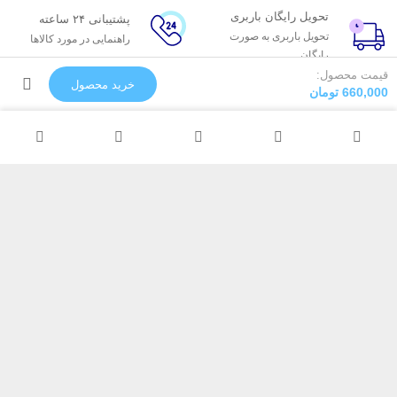
تحویل رایگان باربری
پشتیبانی ۲۴ ساعته
تحویل باربری به صورت
راهنمایی در مورد کالاها
رایگان
ضمانت کیفیت
قیمت محصول:
خرید محصول
660,000
تومان
تضمین ثبات رنگ
تولید سفارشی
رنگ و لوپ دلخواه
پیکسل
خدمات مشتریان
درباره پیکسل
پاسخ به پرسش‌های متداول
پیشنهاد همکاری
پشتیبانی آنلاین و 24 ساعته
دفاتر پیکسل
رویه‌های بازگرداندن کالا
تماس با ما
ارسال سریع به سراسر ایران
ارتباط با پیکسل
تلفن : 03132371527
موبایل : 09133004891
موبایل : 09129055239