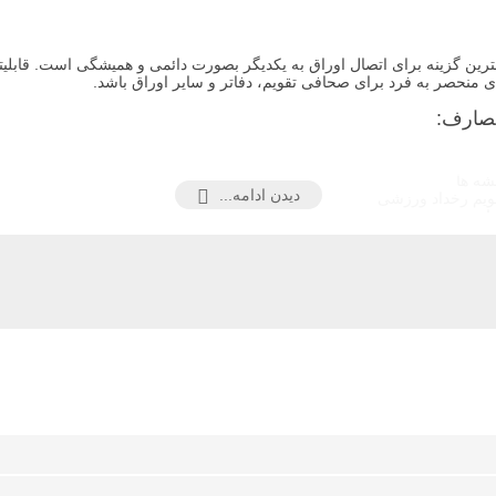
منحصر به فرد برای صحافی تقویم، دفاتر و سایر اوراق باشد.
صارف:
شه ها
دیدن ادامه...
ویم رخداد ورزشی
ارش سفر
دنگار مراکز تفریحی
ات تمرینی
بوم تصاویر
ارک
اتر زمانبندی
 هستند البته باید توجه داشت که رنگهای غیر از سفید نقره‌ای و مشکی بخاط