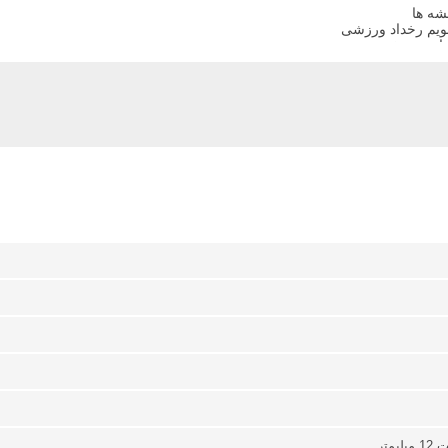
شه ها
ویم رخداد ورزشی
ارش سفر
دنگار مراکز تفریحی
ات تمرینی
بوم تصاویر
ارک
اتر زمانبندی
 هستند البته باید توجه داشت که رنگهای غیر از سفید نقره‌ای و مشکی بخاط
متر