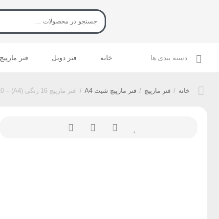
دسته بندی ها
خانه
فنر دوبل
فنر مارپیچ
خانه
/
فنر مارپیچ
/
فنر مارپیچ شیت A4
/
فنر مارپیچ 16 رنگی (A4) – 120عددی