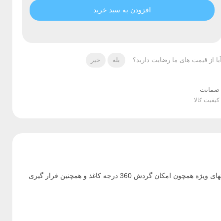
افزودن به سبد خرید
یا از قیمت های ما رضایت دارید؟
بله
خیر
ضمانت
کیفیت کالا
فنرهای مارپیچ فلزی با قیمت پایین و همچنین استحکام و مقاومت بالا بهترین گزینه برای اتصال اوراق به یکدیگر بصورت دائمی و همیشگی است. قابلیتهای ویژه همچون امکان گردش 360 درجه کاغذ و همچنین قرار گیری