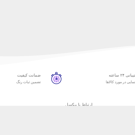
نی ۲۴ ساعته
ضمانت کیفیت
مایی در مورد کالاها
تضمین ثبات رنگ
ارتباط با پیکسل
تلفن : 03132371527
موبایل : 09133004891
موبایل : 09129055239