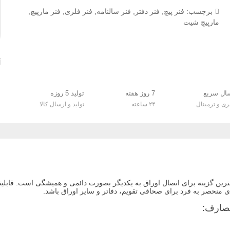
برچسب:
فنر پیچ
,
فنر دفتر
,
فنر سالنامه
,
فنر فلزی
,
فنر مارپیچ
,
مارپیچ شیت
آ
ال سریع
7 روز هفته
تولید 5 روزه
بری و ترمینال
۲۴ ساعته
تولید و ارسال کالا
منحصر به فرد برای صحافی تقویم، دفاتر و سایر اوراق باشد.
صارف: