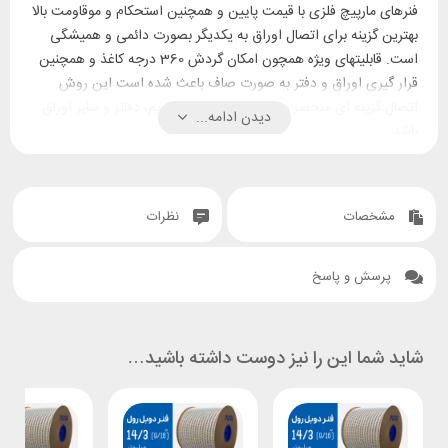
فنرهای مارپیچ فلزی با قیمت پایین و همچنین استحکام و موقاومت بالا
بهترین گزینه برای اتصال اوراق به یکدیگر بصورت دائمی و همیشگی
است. قابلیتهای ویژه همچون امکان گردش 360 درجه کاغذ و همچنین
قرار گیری اوراق و دفتر به صورت صاف باعث شده است این روش
اتصال گزینه ای منحصر به فرد برای صحافی تقویم، دفاتر و سایر اوراق
دیدن ادامه...
باشد.
استفاده های
استفاده های
دفتری:
سایر مصارف:
آموزشی:
مشخصات
نظرات
پرزنتشین و ارائه
نقشه ها
کتب درسی
پرسش و پاسخ
منابع
تقویم رخداد
جزوات کمک
جزوات آموزشی
ورزشی
آموزشی
اطلاعات و آمار
گزارش سفر
دفاتر تمرین
بازاریابی
یادنگار مراکز
شاید شما این را نیز دوست داشته باشید…
پروژها ها
پروپوزال برای
تفریحی
دفترچه ها
مشتریان
نکات تمرینی
گزارش کار
گزارشات
آلبوم تصاویر
نمونه سوالات