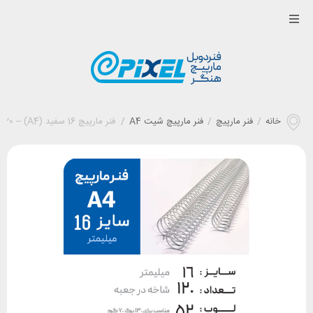
خانه
/
فنر مارپیچ
/
فنر مارپیچ شیت A4
/
فنر مارپیچ 16 سفید (A4) – 120عددی