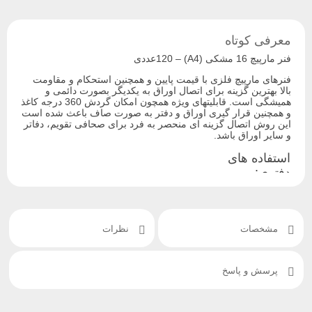
معرفی کوتاه
فنر مارپیچ 16 مشکی (A4) – 120عددی
فنرهای مارپیچ فلزی با قیمت پایین و همچنین استحکام و مقاومت
بالا بهترین گزینه برای اتصال اوراق به یکدیگر بصورت دائمی و
همیشگی است. قابلیتهای ویژه همچون امکان گردش 360 درجه کاغذ
و همچنین قرار گیری اوراق و دفتر به صورت صاف باعث شده است
این روش اتصال گزینه ای منحصر به فرد برای صحافی تقویم، دفاتر
و سایر اوراق باشد.
استفاده های
دفتری:
استفاده های
سایر مصارف:
آموزشی:
پرزنتشین و
ارائه
نقشه ها
مشخصات
نظرات
منابع
کتب درسی
تقویم رخداد
جزوات
جزوات کمک
ورزشی
آموزشی
آموزشی
گزارش سفر
اطلاعات و آمار
دفاتر تمرین
یادنگار مراکز
پرسش و پاسخ
بازاریابی
پروژها ها
تفریحی
پروپوزال برای
دفترچه ها
نکات تمرینی
مشتریان
گزارش کار
آلبوم تصاویر
گزارشات
نمونه سوالات