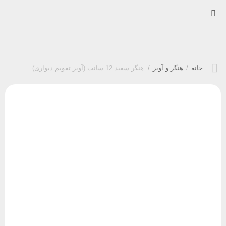
خانه
/
هنگر و آویز
/
هنگر سفید 12 سانت (آویز تقویم دیواری)