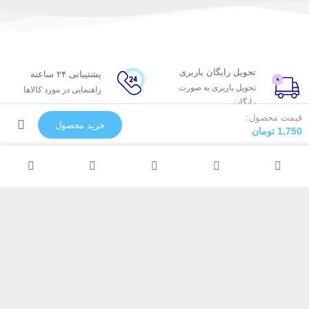
تحویل رایگان باربری
پشتیبانی ۲۴ ساعته
تحویل باربری به صورت
راهنمایی در مورد کالاها
رایگان
ضمانت کیفیت
قیمت محصول:
خرید محصول
1,750
تومان
تضمین ثبات رنگ
تولید سفارشی
رنگ و لوپ دلخواه
پیکسل
خدمات مشتریان
درباره پیکسل
پاسخ به پرسش‌های متداول
پیشنهاد همکاری
پشتیبانی آنلاین و 24 ساعته
دفاتر پیکسل
رویه‌های بازگرداندن کالا
تماس با ما
ارسال سریع به سراسر ایران
ارتباط با پیکسل