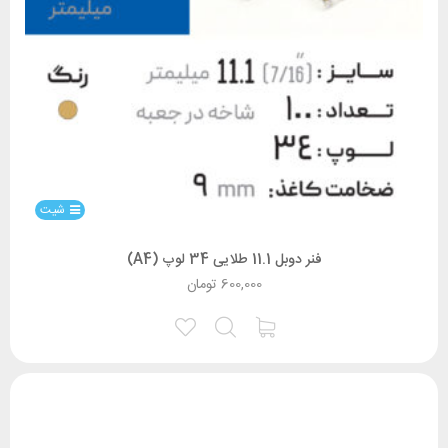
شیت
فنر دوبل 11.1 طلایی 34 لوپ (A4)
600,000
تومان