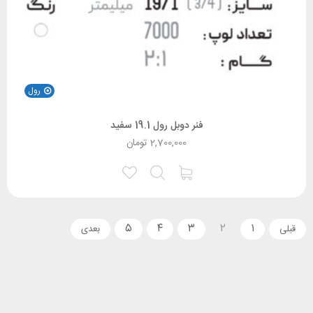
رول
فنر دوبل رول 19.1 سفید
2,700,000
تومان
۵
۴
۳
۲
۱