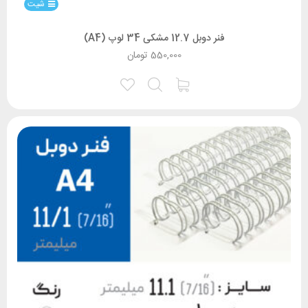
شیت
فنر دوبل 12.7 مشکی 34 لوپ (A4)
550,000
تومان