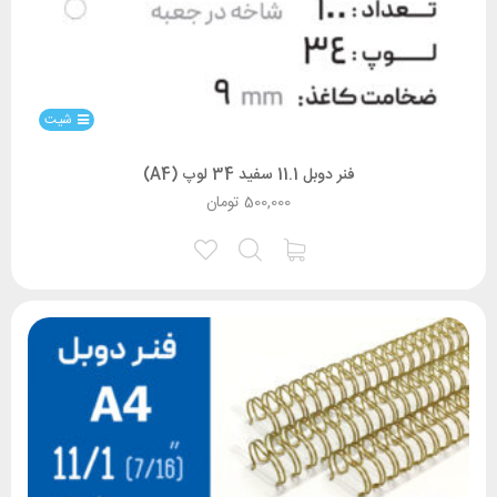
شیت
فنر دوبل 11.1 سفید 34 لوپ (A4)
500,000
تومان