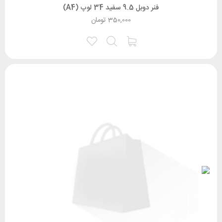
فنر دوبل 9.5 سفید 34 لوپ (A4)
350,000
تومان