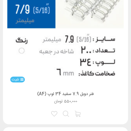
شیت
فنر دوبل 7.9 سفید 34 لوپ (A4)
550,000
تومان