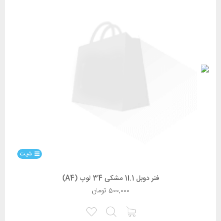
شیت
فنر دوبل 11.1 مشکی 34 لوپ (A4)
500,000
تومان