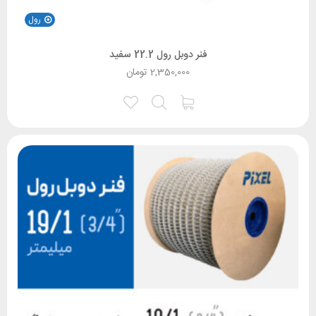
رول
فنر دوبل رول 22.2 سفید
2,350,000
تومان