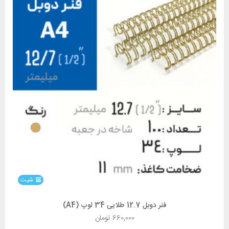
شیت
فنر دوبل 12.7 طلایی 34 لوپ (A4)
660,000
تومان