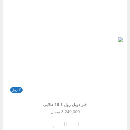
رول
فنر دوبل رول 19.1 طلایی
3,240,000
تومان