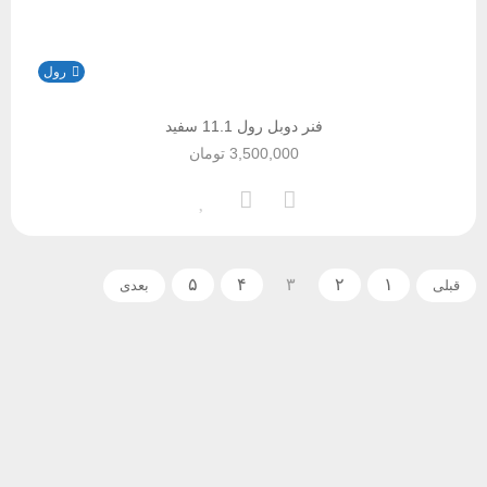
رول
فنر دوبل رول 11.1 سفید
3,500,000
تومان
۵
۴
۳
۲
۱