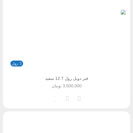
رول
فنر دوبل رول 12.7 سفید
3,500,000
تومان