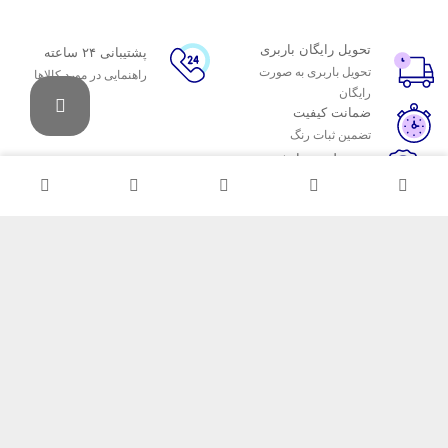
تحویل رایگان باربری
پشتیبانی ۲۴ ساعته
تحویل باربری به صورت
راهنمایی در مورد کالاها
رایگان
ضمانت کیفیت
تضمین ثبات رنگ
تولید سفارشی
رنگ و لوپ دلخواه
پیکسل
خدمات مشتریان
درباره پیکسل
پاسخ به پرسش‌های متداول
پیشنهاد همکاری
پشتیبانی آنلاین و 24 ساعته
دفاتر پیکسل
رویه‌های بازگرداندن کالا
تماس با ما
ارسال سریع به سراسر ایران
ارتباط با پیکسل
تلفن : 03132371527
موبایل : 09133004891