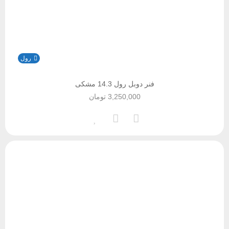
رول
فنر دوبل رول 14.3 مشکی
3,250,000
تومان