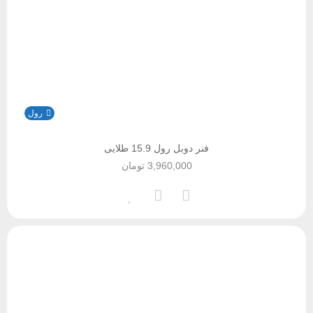
رول
فنر دوبل رول 15.9 طلایی
3,960,000
تومان