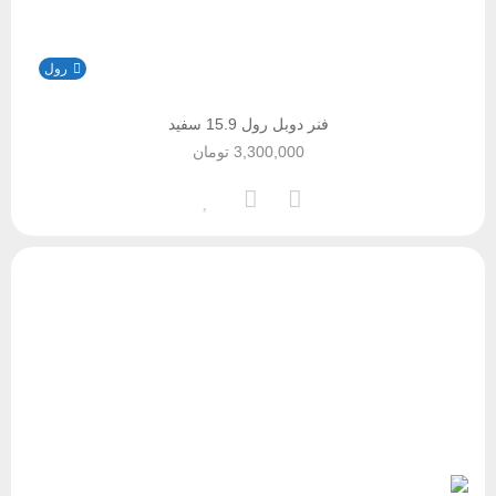
رول
فنر دوبل رول 15.9 سفید
3,300,000
تومان