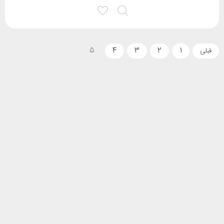
۵
۴
۳
۲
۱